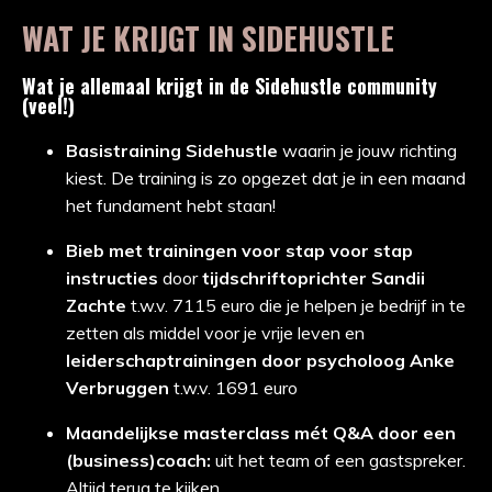
WAT JE KRIJGT IN SIDEHUSTLE
Wat je allemaal krijgt in de Sidehustle community
(veel!)
Basistraining Sidehustle
waarin je jouw richting
kiest. De training is zo opgezet dat je in een maand
het fundament hebt staan!
Bieb met trainingen voor stap voor stap
instructies
door
tijdschriftoprichter Sandii
Zachte
t.w.v. 7115 euro die je helpen je bedrijf in te
zetten als middel voor je vrije leven en
leiderschaptrainingen door psycholoog Anke
Verbruggen
t.w.v. 1691 euro
Maandelijkse masterclass mét Q&A door een
(business)coach:
uit het team of een gastspreker.
Altijd terug te kijken.